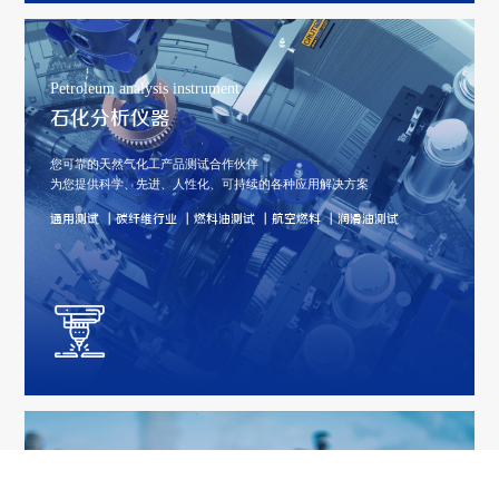
Petroleum analysis instrument
石化分析仪器
您可靠的天然气化工产品测试合作伙伴
为您提供科学、先进、人性化、可持续的各种应用解决方案
通用测试
|
碳纤维行业
|
燃料油测试
|
航空燃料
|
润滑油测试
Oil and gas engineering service