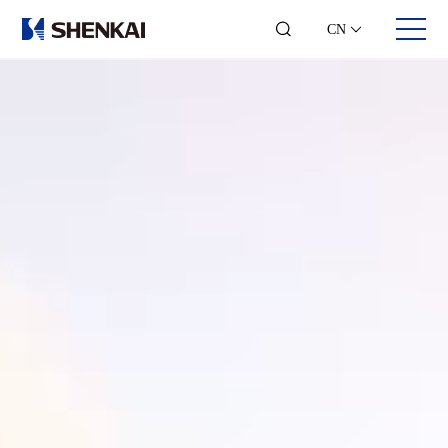
CN
关于我们
业务领域
投资者关系
人才发展
公司简介
钻修井控
股票信息
合伙人时代
发展历程
井口采油
可视化年报
团队风采
企业文化
综合录井
投资者交流
员工风采
可持续发展
随钻测控
联系方式
加入我们
企业荣誉
数字测井
联系我们
智能钻井
石化仪器
工程服务